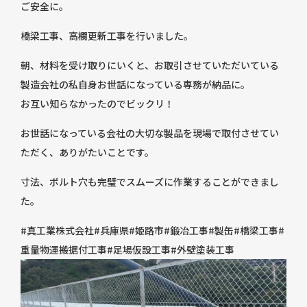
ご安全に。
お知らせ
橋梁工事、高欄更新工事を行いました。
朝、材料を受け取りにいくと、お取引させていただいている
お問い合わせ
製造会社の私自身お世話になっている専務が納品に。
お互い知らなかったのでビックリ！
お世話になっている会社の大切な製品を現場で取付させてい
ご相談・お見積り
ただく、ありがたいことです。
寸法、ボルト穴も完璧でスムーズに作業することができまし
た。
#真工業株式会社#兵庫県#姫路市#鍛冶工事#製缶#橋梁工事#
重量物運搬据付工事#足場仮設工事#外壁塗装工事